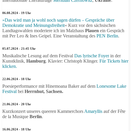
Internationale Literaturtage
Meridian Czernowitz
,
Ukraine
.
06.08.2024 - 19 Uhr
»Das wird man ja wohl noch sagen dürfen – Gespräche über
Demokratie und Meinungsfreiheit
« Kurz vor den sächsischen
Landtagswahlen moderiere ich im Malzhaus
Plauen
ein Gespräch
mit Per Leo & Ines Geipel. Eine Veranstaltung des
PEN Berlin
.
05.07.2024 - 21:45 Uhr
Musikalische Lesung auf dem Festival
Das lyrische Foyer
in der
Kunstklinik,
Hamburg
. Klavier: Christoph Klinger.
Für Tickets hier
klicken.
22.06.2024 - 18 Uhr
Poesieperformance mit Hinemoana Baker auf dem
Lonesome Lake
Festival
bei
Herrnhut, Sachsen.
21.06.2024 - 20 Uhr
Kurzkonzert unseres queeren Kammerchors
Amaryllis
auf der Fête
de la Musique
Berlin
.
16.06.2024 - 18 Uhr