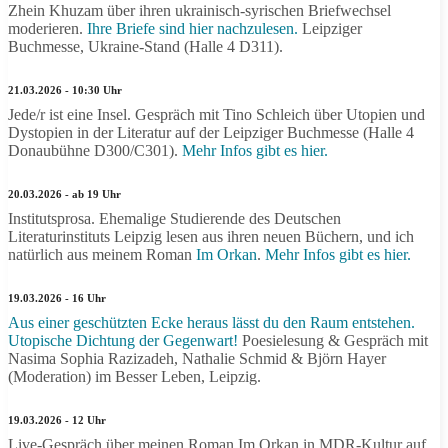
Zhein Khuzam über ihren ukrainisch-syrischen Briefwechsel
moderieren.
Ihre Briefe sind hier nachzulesen.
Leipziger
Buchmesse, Ukraine-Stand (Halle 4 D311).
21.03.2026 - 10:30 Uhr
Jede/r ist eine Insel. Gespräch mit Tino Schleich über Utopien und
Dystopien in der Literatur auf der Leipziger Buchmesse (Halle 4
Donaubühne D300/C301).
Mehr Infos gibt es hier.
20.03.2026 - ab 19 Uhr
Institutsprosa. Ehemalige Studierende des Deutschen
Literaturinstituts Leipzig lesen aus ihren neuen Büchern, und ich
natürlich aus meinem Roman
Im Orkan
.
Mehr Infos gibt es hier.
19.03.2026 - 16 Uhr
Aus einer geschützten Ecke heraus lässt du den Raum entstehen.
Utopische Dichtung der Gegenwart!
Poesielesung & Gespräch mit
Nasima Sophia Razizadeh, Nathalie Schmid & Björn Hayer
(Moderation) im Besser Leben, Leipzig.
19.03.2026 - 12 Uhr
Live-Gespräch über meinen Roman Im Orkan in MDR-Kultur auf