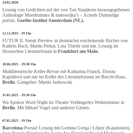
24.02.2026
Lesung von Gedichten auf der von Ton Naaijkens herausgegebenen
Anthologie Mondruimtes & matroesjka’s – Actuele Duitstalige
poëzie,
Goethe-Institut Amsterdam (NL).
12.12.2025 - 19 Uhr
FUTUR II. Sneak Preview in demnächst erscheinende Bücher von
Kathrin Bach, Martin Piekar, Lina Thiede und mir. Lesung im
Hessischen Literaturforum in
Frankfurt am Main.
18.06.2025 - 19:30 Uhr
Multiliterarische Keller-Revue mit Katharina Franck, Dorota
Kaprálová
und mir im Keller des Literaturforums im Brecht-Haus,
Berlin
. Gastgeber: Martin Jankowski
31.05.2025 - 19:30 Uhr
Wa Spoken Word Night im Theater Verlängertes Wohnzimmer in
Berlin
. Mit Mikael Vogel und anderen Gästen.
07.05.2025 - 19 Uhr
Barcelona
Poesia! Lesung mit Gemma Gorga i López (Katalonien),