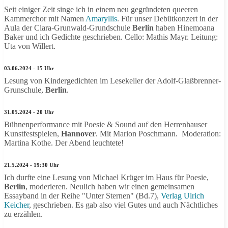
Seit einiger Zeit singe ich in einem neu gegründeten queeren
Kammerchor mit Namen
Amaryllis
. Für unser Debütkonzert in der
Aula der Clara-Grunwald-Grundschule
Berlin
haben Hinemoana
Baker und ich Gedichte geschrieben. Cello: Mathis Mayr. Leitung:
Uta von Willert.
03.06.2024 - 15 Uhr
Lesung von Kindergedichten im Lesekeller der Adolf-Glaßbrenner-
Grunschule,
Berlin
.
31.05.2024 - 20 Uhr
Bühnenperformance mit Poesie & Sound auf den Herrenhauser
Kunstfestspielen,
Hannover
. Mit Marion Poschmann. Moderation:
Martina Kothe. Der Abend leuchtete!
21.5.2024 - 19:30 Uhr
Ich durfte eine Lesung von Michael Krüger im Haus für Poesie,
Berlin
, moderieren. Neulich haben wir einen gemeinsamen
Essayband in der Reihe "Unter Sternen" (Bd.7),
Verlag Ulrich
Keicher
, geschrieben. Es gab also viel Gutes und auch Nächtliches
zu erzählen.