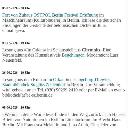
05.07.2026 - 20 Uhr
Fort von Zuhaus OSTPOL Berlin Festival Eröffnung
im
Maschinenraum (Kulturbrauerei) in
Berlin
. Ich lese die deutschen
Fassungen der Gedichte der belorusischen Dichterin Julia
Cimafiejeva.
03.07.2026 - 19 Uhr
Lesung aus »Im Orkan« im Schauspielhaus
Chemnitz
. Eine
Veranstaltung des Kunstfestivals
Begehungen
. Moderation: Lars
Neuenfeld.
26.06.2026 - 19 Uhr
Lesung aus dem Roman
Im Orkan
in der
Ingeborg-Drewitz-
Stadtbibliothek Steglitz-Zehlendorf
in
Berlin
. Um Voranmeldung
wird gebeten unter Tel. (030) 90299 2410 oder per E-Mail an event-
bibliothek[at]ba-sz.berlin.de
09.06.2026 - 20 Uhr
»Wenn ich deine Worte lese, finde ich den Weg zurück nach Hause«
Briefe von Autor:innen im Exil im Literaturforum im Brecht-Haus
Berlin
. Mit Francesca Melandri und Lina Atfah, Einspieler von