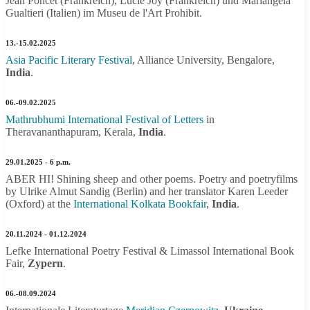
Jean Poncet (Frankreich), Lucie Joy (Frankreich) und Mariangela
Gualtieri (Italien) im Museu de l'Art Prohibit.
13.-15.02.2025
Asia Pacific Literary Festival
, Alliance University, Bengalore,
India
.
06.-09.02.2025
Mathrubhumi International Festival of Letters
in
Theravananthapuram, Kerala,
India
.
29.01.2025 - 6 p.m.
ABER HI! Shining sheep and other poems. Poetry and poetryfilms
by Ulrike Almut Sandig (Berlin) and her translator Karen Leeder
(Oxford) at the
International Kolkata Bookfair
,
India
.
20.11.2024 - 01.12.2024
Lefke International Poetry Festival & Limassol International Book
Fair,
Zypern
.
06.-08.09.2024