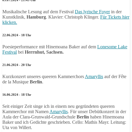
05.07.2024 - 21:45 Uhr
Musikalische Lesung auf dem Festival
Das lyrische Foyer
in der
Kunstklinik,
Hamburg
. Klavier: Christoph Klinger.
Für Tickets hier
klicken.
22.06.2024 - 18 Uhr
Poesieperformance mit Hinemoana Baker auf dem
Lonesome Lake
Festival
bei
Herrnhut, Sachsen.
21.06.2024 - 20 Uhr
Kurzkonzert unseres queeren Kammerchors
Amaryllis
auf der Fête
de la Musique
Berlin
.
16.06.2024 - 18 Uhr
Seit einiger Zeit singe ich in einem neu gegründeten queeren
Kammerchor mit Namen
Amaryllis
. Für unser Debütkonzert in der
Aula der Clara-Grunwald-Grundschule
Berlin
haben Hinemoana
Baker und ich Gedichte geschrieben. Cello: Mathis Mayr. Leitung:
Uta von Willert.