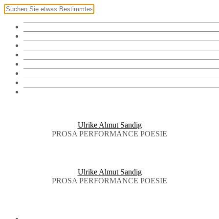
Klingel
Namensschild
Fotos
Vorräte
Bibliothek
Audiothek
Brieftauben
English
Ulrike Almut Sandig
PROSA PERFORMANCE POESIE
Ulrike Almut Sandig
PROSA PERFORMANCE POESIE
KLINGEL