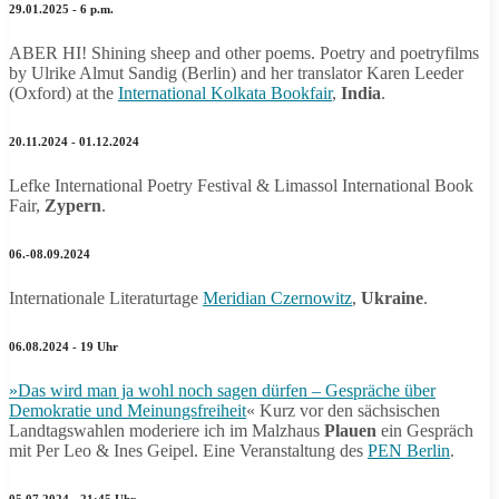
29.01.2025 - 6 p.m.
ABER HI! Shining sheep and other poems. Poetry and poetryfilms
by Ulrike Almut Sandig (Berlin) and her translator Karen Leeder
(Oxford) at the
International Kolkata Bookfair
,
India
.
20.11.2024 - 01.12.2024
Lefke International Poetry Festival & Limassol International Book
Fair,
Zypern
.
06.-08.09.2024
Internationale Literaturtage
Meridian Czernowitz
,
Ukraine
.
06.08.2024 - 19 Uhr
»Das wird man ja wohl noch sagen dürfen – Gespräche über
Demokratie und Meinungsfreiheit
« Kurz vor den sächsischen
Landtagswahlen moderiere ich im Malzhaus
Plauen
ein Gespräch
mit Per Leo & Ines Geipel. Eine Veranstaltung des
PEN Berlin
.