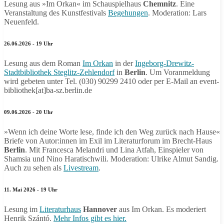
Lesung aus »Im Orkan« im Schauspielhaus
Chemnitz
. Eine
Veranstaltung des Kunstfestivals
Begehungen
. Moderation: Lars
Neuenfeld.
26.06.2026 - 19 Uhr
Lesung aus dem Roman
Im Orkan
in der
Ingeborg-Drewitz-
Stadtbibliothek Steglitz-Zehlendorf
in
Berlin
. Um Voranmeldung
wird gebeten unter Tel. (030) 90299 2410 oder per E-Mail an event-
bibliothek[at]ba-sz.berlin.de
09.06.2026 - 20 Uhr
»Wenn ich deine Worte lese, finde ich den Weg zurück nach Hause«
Briefe von Autor:innen im Exil im Literaturforum im Brecht-Haus
Berlin
. Mit Francesca Melandri und Lina Atfah, Einspieler von
Shamsia und Nino Haratischwili. Moderation: Ulrike Almut Sandig.
Auch zu sehen als
Livestream
.
11. Mai 2026 - 19 Uhr
Lesung im
Literaturhaus
Hannover
aus Im Orkan. Es moderiert
Henrik Szántó.
Mehr Infos gibt es hier.