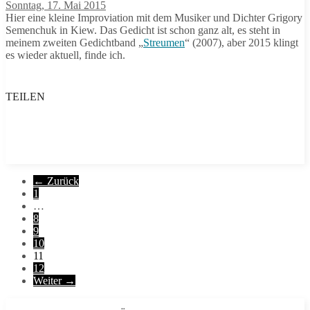
Sonntag, 17. Mai 2015
Hier eine kleine Improviation mit dem Musiker und Dichter Grigory
Semenchuk in Kiew. Das Gedicht ist schon ganz alt, es steht in
meinem zweiten Gedichtband „
Streumen
“ (2007), aber 2015 klingt
es wieder aktuell, finde ich.
TEILEN
Seitennummerierung
← Zurück
1
der
…
Beiträge
8
9
10
11
12
Weiter →