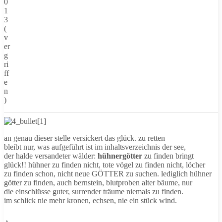
0
1
3
(
v
er
g
ri
ff
e
n
)
an genau dieser stelle versickert das glück. zu retten
bleibt nur, was aufgeführt ist im inhaltsverzeichnis der see,
der halde versandeter wälder:
hühnergötter
zu finden bringt
glück!! hühner zu finden nicht, tote vögel zu finden nicht, löcher
zu finden schon, nicht neue GÖTTER zu suchen. lediglich hühner
götter zu finden, auch bernstein, blutproben alter bäume, nur
die einschlüsse guter, surrender träume niemals zu finden.
im schlick nie mehr kronen, echsen, nie ein stück wind.