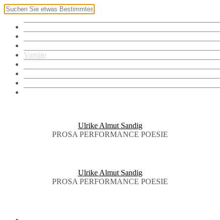
Klingel
Namensschild
Fotos
Vorräte
Bibliothek
Audiothek
Brieftauben
English
Ulrike Almut Sandig
PROSA PERFORMANCE POESIE
Ulrike Almut Sandig
PROSA PERFORMANCE POESIE
KLINGEL