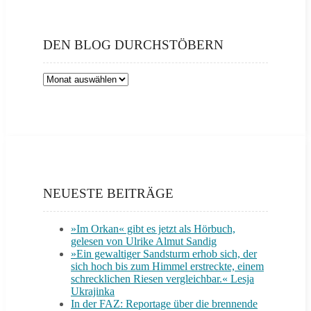
DEN BLOG DURCHSTÖBERN
Den
Blog
durchstöbern
NEUESTE BEITRÄGE
»Im Orkan« gibt es jetzt als Hörbuch,
gelesen von Ulrike Almut Sandig
»Ein gewaltiger Sandsturm erhob sich, der
sich hoch bis zum Himmel erstreckte, einem
schrecklichen Riesen vergleichbar.« Lesja
Ukrajinka
In der FAZ: Reportage über die brennende