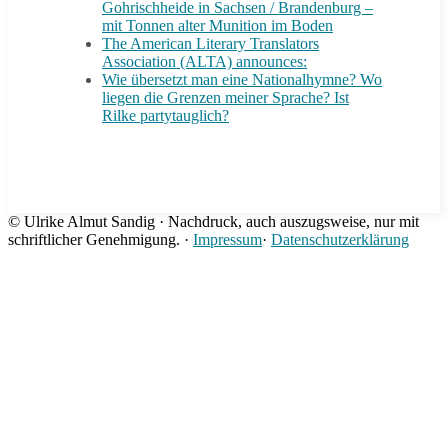
Gohrischheide in Sachsen / Brandenburg –
mit Tonnen alter Munition im Boden
The American Literary Translators
Association (ALTA) announces:
Wie übersetzt man eine Nationalhymne? Wo
liegen die Grenzen meiner Sprache? Ist
Rilke partytauglich?
© Ulrike Almut Sandig · Nachdruck, auch auszugsweise, nur mit
schriftlicher Genehmigung. ·
Impressum
·
Datenschutzerklärung