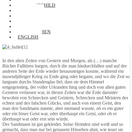
NAMENSSCHILD
FOTOS
VORRÄTE
BIBLIOTHEK
AUDIOTHEK
BRIEFTAUBEN
ENGLISH
In den alten Zeiten von Gestern und Morgen, als (…) manche
Bücher Falltüren bargen, durch die man hindurchfallen und auf der
anderen Seite der Erde wieder heraussteigen konnte, während ein
tausendjähriger Krieg zu Ende ging oder begann, und wo die Zeit so
langsam durchs Stundenglas fiel, dass sie dem Himmel
entgegenstieg, der voller Urkunden hing und doch von allen guten
Geistern verlassen war, in diesen Zeiten war die Erde darunter
bewohnt von Schnecken und Geistern, Schrecken und Meistern des
echten und des falschen Glücks, und auch von einem Geist, den
man den Sandmann nannte, aber niemand wusste, ob es ein guter
oder ein böser Geist war, oder überhaupt ein Geist, oder ob er
überhaupt war oder erst sein würde.
Der Sandmann ist gut gekleidet. Seine Hemden sind weiß und so
gemacht, dass man nur bei genauem Hinsehen ahnt, wie teuer sie