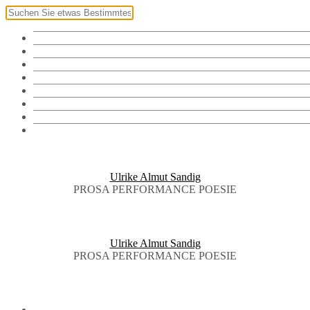
Klingel
Namensschild
Fotos
Vorräte
Bibliothek
Audiothek
Brieftauben
English
Ulrike Almut Sandig
PROSA PERFORMANCE POESIE
Ulrike Almut Sandig
PROSA PERFORMANCE POESIE
KLINGEL