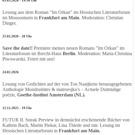
05.03.2026 - 19:30 Uhr
Lesung aus dem Roman "Im Orkan" im Hessischen Literaturforum
im Mousonturm in
Frankfurt am Main
. Moderation: Christian
Dinger.
25.02.2026 - 20 Uhr
Save the date!!
Premiere meines neuen Romans "Im Orkan" im
Literaturforum im Brecht-Haus
Berlin
. Moderation: Maria-Christina
Piwowarski. Feiert mit uns!
24.02.2026
Lesung von Gedichten auf der von Ton Naaijkens herausgegebenen
Anthologie Mondruimtes & matroesjka’s – Actuele Duitstalige
poëzie,
Goethe-Institut Amsterdam (NL).
12.12.2025 - 19 Uhr
FUTUR II. Sneak Preview in demnächst erscheinende Bücher von
Kathrin Bach, Martin Piekar, Lina Thiede und mir. Lesung im
Hessischen Literaturforum in
Frankfurt am Main.