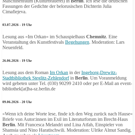
Maschinenraum (Kulturbrauerei) in
Berlin
. Ich lese die deutschen
Fassungen der Gedichte der belorusischen Dichterin Julia
Cimafiejeva.
03.07.2026 - 19 Uhr
Lesung aus »Im Orkan« im Schauspielhaus
Chemnitz
. Eine
Veranstaltung des Kunstfestivals
Begehungen
. Moderation: Lars
Neuenfeld.
26.06.2026 - 19 Uhr
Lesung aus dem Roman
Im Orkan
in der
Ingeborg-Drewitz-
Stadtbibliothek Steglitz-Zehlendorf
in
Berlin
. Um Voranmeldung
wird gebeten unter Tel. (030) 90299 2410 oder per E-Mail an event-
bibliothek[at]ba-sz.berlin.de
09.06.2026 - 20 Uhr
»Wenn ich deine Worte lese, finde ich den Weg zurück nach Hause«
Briefe von Autor:innen im Exil im Literaturforum im Brecht-Haus
Berlin
. Mit Francesca Melandri und Lina Atfah, Einspieler von
Shamsia und Nino Haratischwili. Moderation: Ulrike Almut Sandig.