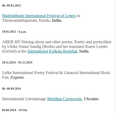
06.-09.02.2025
Mathrubhumi International Festival of Letters
in
Theravananthapuram, Kerala,
India
.
29.01.2025 - 6 p.m.
ABER HI! Shining sheep and other poems. Poetry and poetryfilms
by Ulrike Almut Sandig (Berlin) and her translator Karen Leeder
(Oxford) at the
International Kolkata Bookfair
,
India
.
20.11.2024 - 01.12.2024
Lefke International Poetry Festival & Limassol International Book
Fair,
Zypern
.
06.-08.09.2024
Internationale Literaturtage
Meridian Czernowitz
,
Ukraine
.
06.08.2024 - 19 Uhr