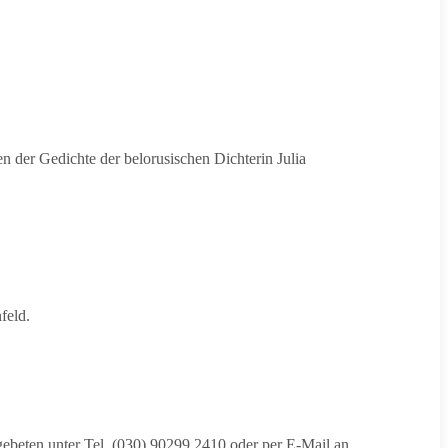
en der Gedichte der belorusischen Dichterin Julia
feld.
beten unter Tel. (030) 90299 2410 oder per E-Mail an