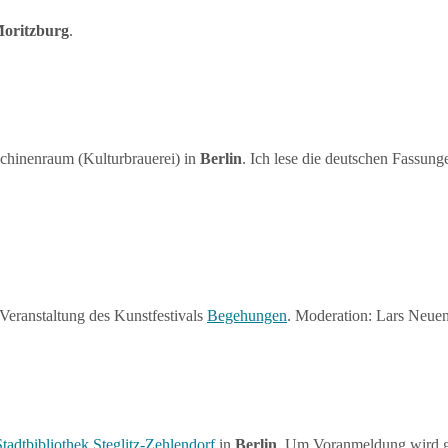
oritzburg
.
hinenraum (Kulturbrauerei) in
Berlin
. Ich lese die deutschen Fassung
 Veranstaltung des Kunstfestivals
Begehungen
. Moderation: Lars Neuen
adtbibliothek Steglitz-Zehlendorf
in
Berlin
. Um Voranmeldung wird ge