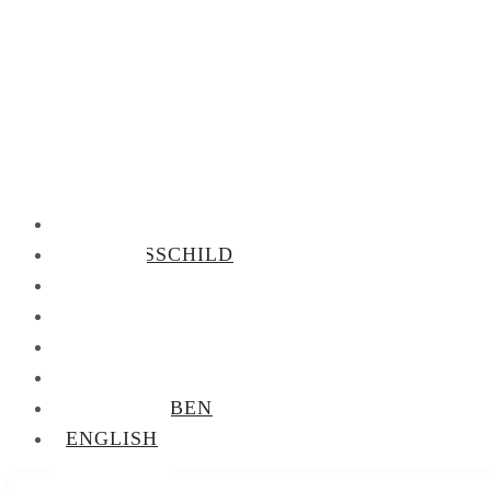
KLINGEL
NAMENSSCHILD
FOTOS
VORRÄTE
BIBLIOTHEK
AUDIOTHEK
BRIEFTAUBEN
ENGLISH