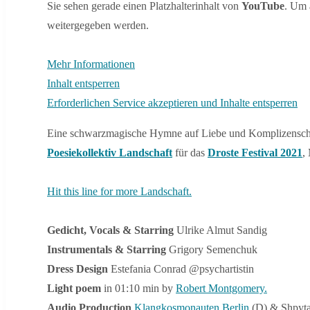
Sie sehen gerade einen Platzhalterinhalt von
YouTube
. Um 
weitergegeben werden.
Mehr Informationen
Inhalt entsperren
Erforderlichen Service akzeptieren und Inhalte entsperren
Eine schwarzmagische Hymne auf Liebe und Komplizenschaft,
Poesiekollektiv Landschaft
für das
Droste Festival 2021
,
Hit this line for more Landschaft.
Gedicht, Vocals & Starring
Ulrike Almut Sandig
Instrumentals & Starring
Grigory Semenchuk
Dress Design
Estefania Conrad @psychartistin
Light poem
in 01:10 min by
Robert Montgomery.
Audio Production
Klangkosmonauten Berlin
(D) & Shpyt