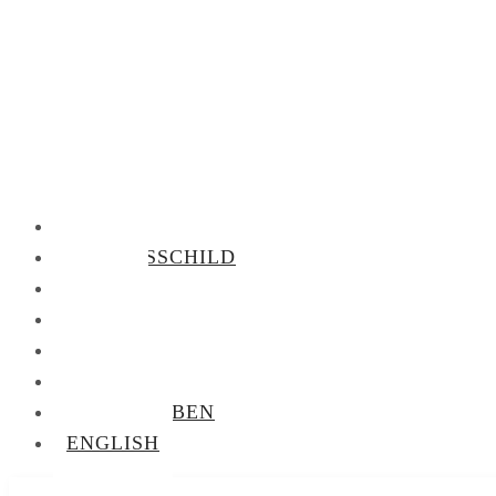
KLINGEL
NAMENSSCHILD
FOTOS
VORRÄTE
BIBLIOTHEK
AUDIOTHEK
BRIEFTAUBEN
ENGLISH