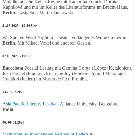
Multiliterarische Keller-Revue mit Katharina Franck, Dorota
Kaprálová
und mir im Keller des Literaturforums im Brecht-Haus,
Berlin
. Gastgeber: Martin Jankowski
31.05.2025 - 19:30 Uhr
Wa Spoken Word Night im Theater Verlängertes Wohnzimmer in
Berlin
. Mit Mikael Vogel und anderen Gästen.
07.05.2025 - 19 Uhr
Barcelona
Poesia! Lesung mit Gemma Gorga i López (Katalonien),
Jean Poncet (Frankreich), Lucie Joy (Frankreich) und Mariangela
Gualtieri (Italien) im Museu de l'Art Prohibit.
13.-15.02.2025
Asia Pacific Literary Festival
, Alliance University, Bengalore,
India
.
06.-09.02.2025
Mathrubhumi International Festival of Letters
in