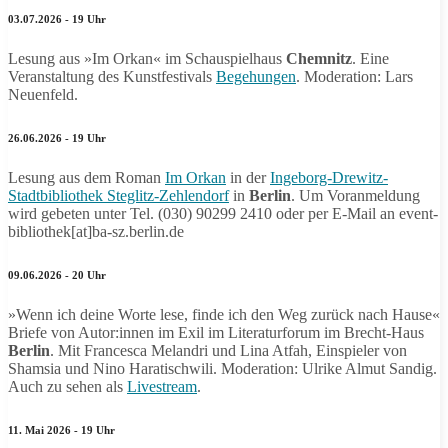
03.07.2026 - 19 Uhr
Lesung aus »Im Orkan« im Schauspielhaus
Chemnitz
. Eine
Veranstaltung des Kunstfestivals
Begehungen
. Moderation: Lars
Neuenfeld.
26.06.2026 - 19 Uhr
Lesung aus dem Roman
Im Orkan
in der
Ingeborg-Drewitz-
Stadtbibliothek Steglitz-Zehlendorf
in
Berlin
. Um Voranmeldung
wird gebeten unter Tel. (030) 90299 2410 oder per E-Mail an event-
bibliothek[at]ba-sz.berlin.de
09.06.2026 - 20 Uhr
»Wenn ich deine Worte lese, finde ich den Weg zurück nach Hause«
Briefe von Autor:innen im Exil im Literaturforum im Brecht-Haus
Berlin
. Mit Francesca Melandri und Lina Atfah, Einspieler von
Shamsia und Nino Haratischwili. Moderation: Ulrike Almut Sandig.
Auch zu sehen als
Livestream
.
11. Mai 2026 - 19 Uhr