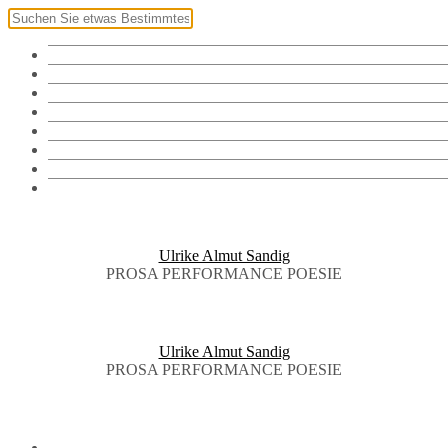
Klingel
Namensschild
Fotos
Vorräte
Bibliothek
Audiothek
Brieftauben
English
Ulrike Almut Sandig
PROSA PERFORMANCE POESIE
Ulrike Almut Sandig
PROSA PERFORMANCE POESIE
KLINGEL