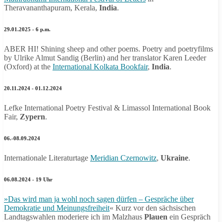
Theravananthapuram, Kerala,
India
.
29.01.2025 - 6 p.m.
ABER HI! Shining sheep and other poems. Poetry and poetryfilms
by Ulrike Almut Sandig (Berlin) and her translator Karen Leeder
(Oxford) at the
International Kolkata Bookfair
,
India
.
20.11.2024 - 01.12.2024
Lefke International Poetry Festival & Limassol International Book
Fair,
Zypern
.
06.-08.09.2024
Internationale Literaturtage
Meridian Czernowitz
,
Ukraine
.
06.08.2024 - 19 Uhr
»Das wird man ja wohl noch sagen dürfen – Gespräche über
Demokratie und Meinungsfreiheit
« Kurz vor den sächsischen
Landtagswahlen moderiere ich im Malzhaus
Plauen
ein Gespräch