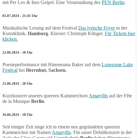
mit Per Leo & Ines Geipel. Eine Veranstaltung des
PEN Berlin
.
05.07.2024 - 21:45 Uhr
Musikalische Lesung auf dem Festival
Das lyrische Foyer
in der
Kunstklinik,
Hamburg
. Klavier: Christoph Klinger.
Für Tickets hier
klicken.
22.06.2024 - 18 Uhr
Poesieperformance mit Hinemoana Baker auf dem
Lonesome Lake
Festival
bei
Herrnhut, Sachsen.
21.06.2024 - 20 Uhr
Kurzkonzert unseres queeren Kammerchors
Amaryllis
auf der Fête
de la Musique
Berlin
.
16.06.2024 - 18 Uhr
Seit einiger Zeit singe ich in einem neu gegründeten queeren
Kammerchor mit Namen
Amaryllis
. Für unser Debütkonzert in der
Aula der Clara-Grunwald-Grundschule
Berlin
haben Hinemoana