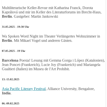
Multiliterarische Keller-Revue mit Katharina Franck, Dorota
Kaprálová
und mir im Keller des Literaturforums im Brecht-Haus,
Berlin
. Gastgeber: Martin Jankowski
31.05.2025 - 19:30 Uhr
Wa Spoken Word Night im Theater Verlängertes Wohnzimmer in
Berlin
. Mit Mikael Vogel und anderen Gästen.
07.05.2025 - 19 Uhr
Barcelona
Poesia! Lesung mit Gemma Gorga i López (Katalonien),
Jean Poncet (Frankreich), Lucie Joy (Frankreich) und Mariangela
Gualtieri (Italien) im Museu de l'Art Prohibit.
13.-15.02.2025
Asia Pacific Literary Festival
, Alliance University, Bengalore,
India
.
06.-09.02.2025