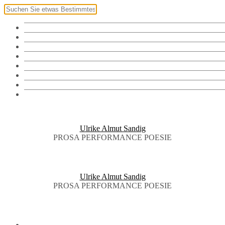
Klingel
Namensschild
Fotos
Vorräte
Bibliothek
Audiothek
Brieftauben
English
Ulrike Almut Sandig
PROSA PERFORMANCE POESIE
Ulrike Almut Sandig
PROSA PERFORMANCE POESIE
KLINGEL