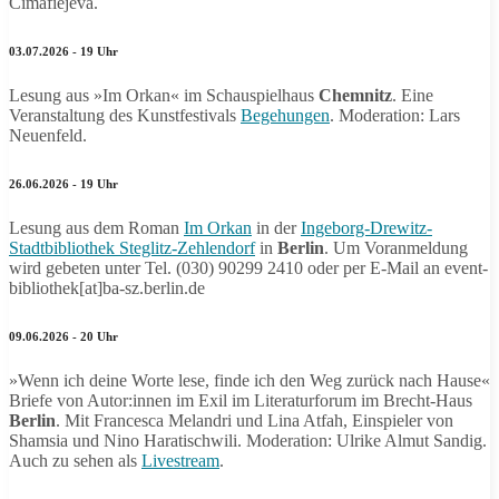
Cimafiejeva.
03.07.2026 - 19 Uhr
Lesung aus »Im Orkan« im Schauspielhaus
Chemnitz
. Eine
Veranstaltung des Kunstfestivals
Begehungen
. Moderation: Lars
Neuenfeld.
26.06.2026 - 19 Uhr
Lesung aus dem Roman
Im Orkan
in der
Ingeborg-Drewitz-
Stadtbibliothek Steglitz-Zehlendorf
in
Berlin
. Um Voranmeldung
wird gebeten unter Tel. (030) 90299 2410 oder per E-Mail an event-
bibliothek[at]ba-sz.berlin.de
09.06.2026 - 20 Uhr
»Wenn ich deine Worte lese, finde ich den Weg zurück nach Hause«
Briefe von Autor:innen im Exil im Literaturforum im Brecht-Haus
Berlin
. Mit Francesca Melandri und Lina Atfah, Einspieler von
Shamsia und Nino Haratischwili. Moderation: Ulrike Almut Sandig.
Auch zu sehen als
Livestream
.