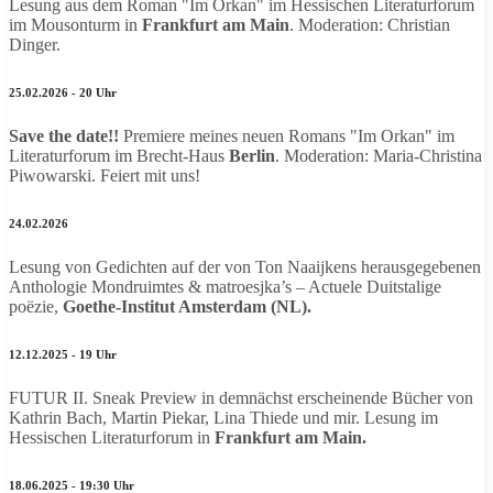
Lesung aus dem Roman "Im Orkan" im Hessischen Literaturforum
im Mousonturm in
Frankfurt am Main
. Moderation: Christian
Dinger.
25.02.2026 - 20 Uhr
Save the date!!
Premiere meines neuen Romans "Im Orkan" im
Literaturforum im Brecht-Haus
Berlin
. Moderation: Maria-Christina
Piwowarski. Feiert mit uns!
24.02.2026
Lesung von Gedichten auf der von Ton Naaijkens herausgegebenen
Anthologie Mondruimtes & matroesjka’s – Actuele Duitstalige
poëzie,
Goethe-Institut Amsterdam (NL).
12.12.2025 - 19 Uhr
FUTUR II. Sneak Preview in demnächst erscheinende Bücher von
Kathrin Bach, Martin Piekar, Lina Thiede und mir. Lesung im
Hessischen Literaturforum in
Frankfurt am Main.
18.06.2025 - 19:30 Uhr