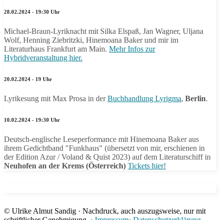
28.02.2024 - 19:30 Uhr
Michael-Braun-Lyriknacht mit Silka Elspaß, Jan Wagner, Uljana
Wolf, Henning Ziebritzki, Hinemoana Baker und mir im
Literaturhaus Frankfurt am Main.
Mehr Infos zur
Hybridveranstaltung hier.
20.02.2024 - 19 Uhr
Lyrikesung mit Max Prosa in der
Buchhandlung Lyrigma
,
Berlin
.
10.02.2024 - 19:30 Uhr
Deutsch-englische Leseperformance mit Hinemoana Baker aus
ihrem Gedichtband "Funkhaus" (übersetzt von mir, erschienen in
der Edition Azur / Voland & Quist 2023) auf dem Literaturschiff in
Neuhofen an der Krems (Österreich)
Tickets hier!
© Ulrike Almut Sandig · Nachdruck, auch auszugsweise, nur mit
schriftlicher Genehmigung. ·
Impressum
·
Datenschutzerklärung