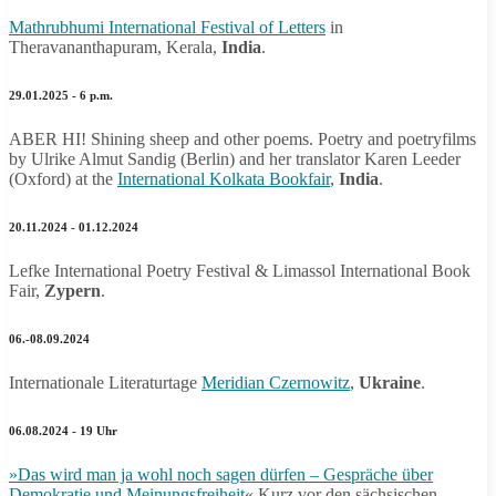
Mathrubhumi International Festival of Letters
in
Theravananthapuram, Kerala,
India
.
29.01.2025 - 6 p.m.
ABER HI! Shining sheep and other poems. Poetry and poetryfilms
by Ulrike Almut Sandig (Berlin) and her translator Karen Leeder
(Oxford) at the
International Kolkata Bookfair
,
India
.
20.11.2024 - 01.12.2024
Lefke International Poetry Festival & Limassol International Book
Fair,
Zypern
.
06.-08.09.2024
Internationale Literaturtage
Meridian Czernowitz
,
Ukraine
.
06.08.2024 - 19 Uhr
»Das wird man ja wohl noch sagen dürfen – Gespräche über
Demokratie und Meinungsfreiheit
« Kurz vor den sächsischen