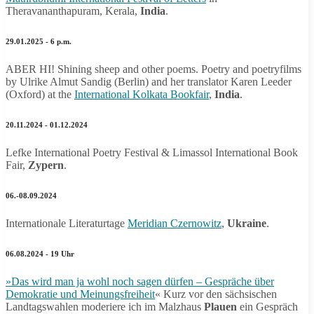
Theravananthapuram, Kerala,
India
.
29.01.2025 - 6 p.m.
ABER HI! Shining sheep and other poems. Poetry and poetryfilms
by Ulrike Almut Sandig (Berlin) and her translator Karen Leeder
(Oxford) at the
International Kolkata Bookfair
,
India
.
20.11.2024 - 01.12.2024
Lefke International Poetry Festival & Limassol International Book
Fair,
Zypern
.
06.-08.09.2024
Internationale Literaturtage
Meridian Czernowitz
,
Ukraine
.
06.08.2024 - 19 Uhr
»Das wird man ja wohl noch sagen dürfen – Gespräche über
Demokratie und Meinungsfreiheit
« Kurz vor den sächsischen
Landtagswahlen moderiere ich im Malzhaus
Plauen
ein Gespräch