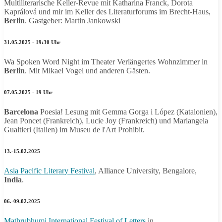
Multiliterarische Keller-Revue mit Katharina Franck, Dorota
Kaprálová
und mir im Keller des Literaturforums im Brecht-Haus,
Berlin
. Gastgeber: Martin Jankowski
31.05.2025 - 19:30 Uhr
Wa Spoken Word Night im Theater Verlängertes Wohnzimmer in
Berlin
. Mit Mikael Vogel und anderen Gästen.
07.05.2025 - 19 Uhr
Barcelona
Poesia! Lesung mit Gemma Gorga i López (Katalonien),
Jean Poncet (Frankreich), Lucie Joy (Frankreich) und Mariangela
Gualtieri (Italien) im Museu de l'Art Prohibit.
13.-15.02.2025
Asia Pacific Literary Festival
, Alliance University, Bengalore,
India
.
06.-09.02.2025
Mathrubhumi International Festival of Letters
in