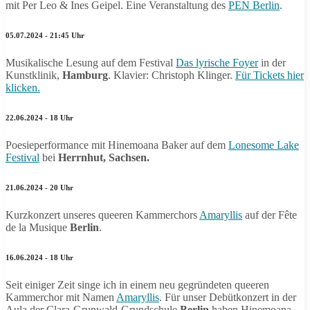
mit Per Leo & Ines Geipel. Eine Veranstaltung des
PEN Berlin
.
05.07.2024 - 21:45 Uhr
Musikalische Lesung auf dem Festival
Das lyrische Foyer
in der
Kunstklinik,
Hamburg
. Klavier: Christoph Klinger.
Für Tickets hier
klicken.
22.06.2024 - 18 Uhr
Poesieperformance mit Hinemoana Baker auf dem
Lonesome Lake
Festival
bei
Herrnhut, Sachsen.
21.06.2024 - 20 Uhr
Kurzkonzert unseres queeren Kammerchors
Amaryllis
auf der Fête
de la Musique
Berlin
.
16.06.2024 - 18 Uhr
Seit einiger Zeit singe ich in einem neu gegründeten queeren
Kammerchor mit Namen
Amaryllis
. Für unser Debütkonzert in der
Aula der Clara-Grunwald-Grundschule
Berlin
haben Hinemoana