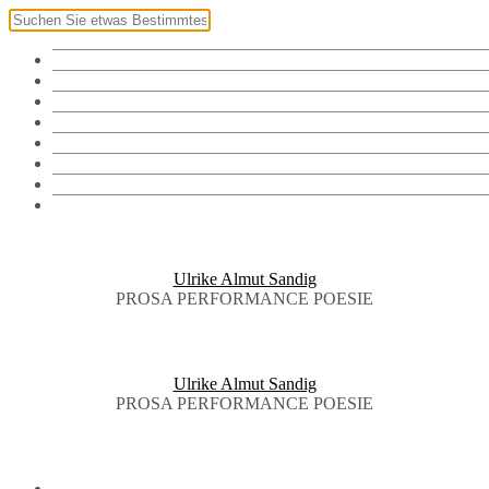
Klingel
Namensschild
Fotos
Vorräte
Bibliothek
Audiothek
Brieftauben
English
Ulrike Almut Sandig
PROSA PERFORMANCE POESIE
Ulrike Almut Sandig
PROSA PERFORMANCE POESIE
KLINGEL