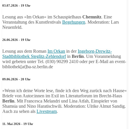
03.07.2026 - 19 Uhr
Lesung aus »Im Orkan« im Schauspielhaus
Chemnitz
. Eine
Veranstaltung des Kunstfestivals
Begehungen
. Moderation: Lars
Neuenfeld.
26.06.2026 - 19 Uhr
Lesung aus dem Roman
Im Orkan
in der
Ingeborg-Drewitz-
Stadtbibliothek Steglitz-Zehlendorf
in
Berlin
. Um Voranmeldung
wird gebeten unter Tel. (030) 90299 2410 oder per E-Mail an event-
bibliothek[at]ba-sz.berlin.de
09.06.2026 - 20 Uhr
»Wenn ich deine Worte lese, finde ich den Weg zurück nach Hause«
Briefe von Autor:innen im Exil im Literaturforum im Brecht-Haus
Berlin
. Mit Francesca Melandri und Lina Atfah, Einspieler von
Shamsia und Nino Haratischwili. Moderation: Ulrike Almut Sandig.
Auch zu sehen als
Livestream
.
11. Mai 2026 - 19 Uhr