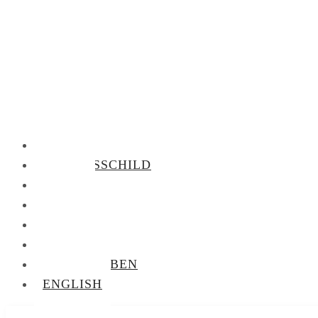
KLINGEL
NAMENSSCHILD
FOTOS
VORRÄTE
BIBLIOTHEK
AUDIOTHEK
BRIEFTAUBEN
ENGLISH