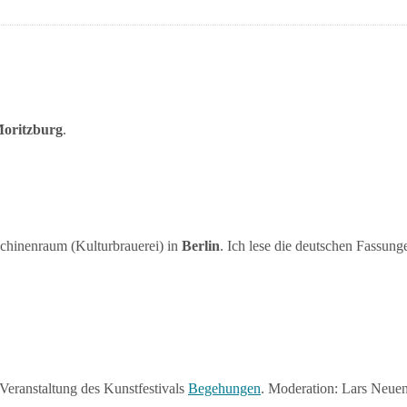
oritzburg
.
hinenraum (Kulturbrauerei) in
Berlin
. Ich lese die deutschen Fassung
 Veranstaltung des Kunstfestivals
Begehungen
. Moderation: Lars Neuen