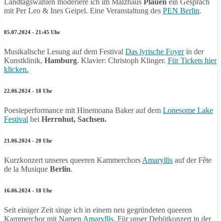
Landtagswahlen moderiere ich im Malzhaus
Plauen
ein Gespräch
mit Per Leo & Ines Geipel. Eine Veranstaltung des
PEN Berlin
.
05.07.2024 - 21:45 Uhr
Musikalische Lesung auf dem Festival
Das lyrische Foyer
in der
Kunstklinik,
Hamburg
. Klavier: Christoph Klinger.
Für Tickets hier
klicken.
22.06.2024 - 18 Uhr
Poesieperformance mit Hinemoana Baker auf dem
Lonesome Lake
Festival
bei
Herrnhut, Sachsen.
21.06.2024 - 20 Uhr
Kurzkonzert unseres queeren Kammerchors
Amaryllis
auf der Fête
de la Musique
Berlin
.
16.06.2024 - 18 Uhr
Seit einiger Zeit singe ich in einem neu gegründeten queeren
Kammerchor mit Namen
Amaryllis
. Für unser Debütkonzert in der