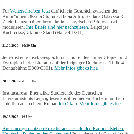
Für
Weiterschreiben Jetzt
darf ich ein Gespräch zwischen den
Autor*innen Oksana Stomina, Baraa Altrn, Svitlana Oslavska &
Zhein Khuzam über ihren ukrainisch-syrischen Briefwechsel
moderieren.
Ihre Briefe sind hier nachzulesen.
Leipziger
Buchmesse, Ukraine-Stand (Halle 4 D311).
21.03.2026 - 10:30 Uhr
Jede/r ist eine Insel. Gespräch mit Tino Schleich über Utopien und
Dystopien in der Literatur auf der Leipziger Buchmesse (Halle 4
Donaubühne D300/C301).
Mehr Infos gibt es hier.
20.03.2026 - ab 19 Uhr
Institutsprosa. Ehemalige Studierende des Deutschen
Literaturinstituts Leipzig lesen aus ihren neuen Büchern, und ich
natürlich aus meinem Roman
Im Orkan
.
Mehr Infos gibt es hier.
19.03.2026 - 16 Uhr
Aus einer geschützten Ecke heraus lässt du den Raum entstehen.
Utopische Dichtung der Gegenwart!
Poesielesung & Gespräch mit