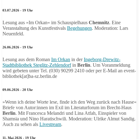
03.07.2026 - 19 Uhr
Lesung aus »Im Orkan« im Schauspielhaus
Chemnitz
. Eine
Veranstaltung des Kunstfestivals
Begehungen
. Moderation: Lars
Neuenfeld.
26.06.2026 - 19 Uhr
Lesung aus dem Roman
Im Orkan
in der
Ingeborg-Drewitz-
Stadtbibliothek Steglitz-Zehlendorf
in
Berlin
. Um Voranmeldung
wird gebeten unter Tel. (030) 90299 2410 oder per E-Mail an event-
bibliothek[at]ba-sz.berlin.de
09.06.2026 - 20 Uhr
»Wenn ich deine Worte lese, finde ich den Weg zurück nach Hause«
Briefe von Autor:innen im Exil im Literaturforum im Brecht-Haus
Berlin
. Mit Francesca Melandri und Lina Atfah, Einspieler von
Shamsia und Nino Haratischwili. Moderation: Ulrike Almut Sandig.
Auch zu sehen als
Livestream
.
11. Mai 2026 - 19 Uhr