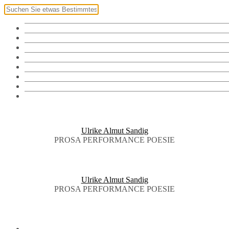
Klingel
Namensschild
Fotos
Vorräte
Bibliothek
Audiothek
Brieftauben
English
Ulrike Almut Sandig
PROSA PERFORMANCE POESIE
Ulrike Almut Sandig
PROSA PERFORMANCE POESIE
KLINGEL