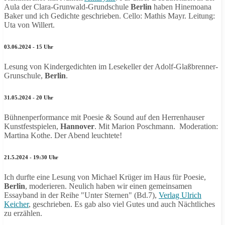
Aula der Clara-Grunwald-Grundschule
Berlin
haben Hinemoana
Baker und ich Gedichte geschrieben. Cello: Mathis Mayr. Leitung:
Uta von Willert.
03.06.2024 - 15 Uhr
Lesung von Kindergedichten im Lesekeller der Adolf-Glaßbrenner-
Grunschule,
Berlin
.
31.05.2024 - 20 Uhr
Bühnenperformance mit Poesie & Sound auf den Herrenhauser
Kunstfestspielen,
Hannover
. Mit Marion Poschmann. Moderation:
Martina Kothe. Der Abend leuchtete!
21.5.2024 - 19:30 Uhr
Ich durfte eine Lesung von Michael Krüger im Haus für Poesie,
Berlin
, moderieren. Neulich haben wir einen gemeinsamen
Essayband in der Reihe "Unter Sternen" (Bd.7),
Verlag Ulrich
Keicher
, geschrieben. Es gab also viel Gutes und auch Nächtliches
zu erzählen.