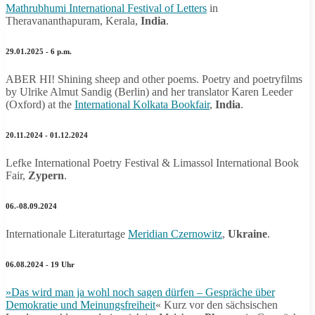
Mathrubhumi International Festival of Letters
in
Theravananthapuram, Kerala,
India
.
29.01.2025 - 6 p.m.
ABER HI! Shining sheep and other poems. Poetry and poetryfilms
by Ulrike Almut Sandig (Berlin) and her translator Karen Leeder
(Oxford) at the
International Kolkata Bookfair
,
India
.
20.11.2024 - 01.12.2024
Lefke International Poetry Festival & Limassol International Book
Fair,
Zypern
.
06.-08.09.2024
Internationale Literaturtage
Meridian Czernowitz
,
Ukraine
.
06.08.2024 - 19 Uhr
»Das wird man ja wohl noch sagen dürfen – Gespräche über
Demokratie und Meinungsfreiheit
« Kurz vor den sächsischen