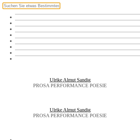
Klingel
Namensschild
Fotos
Vorräte
Bibliothek
Audiothek
Brieftauben
English
Ulrike Almut Sandig
PROSA PERFORMANCE POESIE
Ulrike Almut Sandig
PROSA PERFORMANCE POESIE
KLINGEL