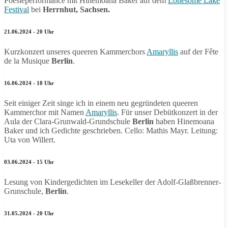
Poesieperformance mit Hinemoana Baker auf dem
Lonesome Lake
Festival
bei
Herrnhut, Sachsen.
21.06.2024 - 20 Uhr
Kurzkonzert unseres queeren Kammerchors
Amaryllis
auf der Fête
de la Musique
Berlin
.
16.06.2024 - 18 Uhr
Seit einiger Zeit singe ich in einem neu gegründeten queeren
Kammerchor mit Namen
Amaryllis
. Für unser Debütkonzert in der
Aula der Clara-Grunwald-Grundschule
Berlin
haben Hinemoana
Baker und ich Gedichte geschrieben. Cello: Mathis Mayr. Leitung:
Uta von Willert.
03.06.2024 - 15 Uhr
Lesung von Kindergedichten im Lesekeller der Adolf-Glaßbrenner-
Grunschule,
Berlin
.
31.05.2024 - 20 Uhr