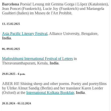
Barcelona
Poesia! Lesung mit Gemma Gorga i López (Katalonien),
Jean Poncet (Frankreich), Lucie Joy (Frankreich) und Mariangela
Gualtieri (Italien) im Museu de l'Art Prohibit.
13.-15.02.2025
Asia Pacific Literary Festival
, Alliance University, Bengalore,
India
.
06.-09.02.2025
Mathrubhumi International Festival of Letters
in
Theravananthapuram, Kerala,
India
.
29.01.2025 - 6 p.m.
ABER HI! Shining sheep and other poems. Poetry and poetryfilms
by Ulrike Almut Sandig (Berlin) and her translator Karen Leeder
(Oxford) at the
International Kolkata Bookfair
,
India
.
20.11.2024 - 01.12.2024