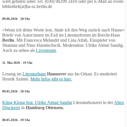
wird gebeten unter Tel. (030) 90299 2410 oder per E-Mail an event-
bibliothek[at]ba-sz.berlin.de
09.06.2026 - 20 Uhr
»Wenn ich deine Worte lese, finde ich den Weg zurück nach Hause«
Briefe von Autor:innen im Exil im Literaturforum im Brecht-Haus
Berlin
. Mit Francesca Melandri und Lina Atfah, Einspieler von
Shamsia und Nino Haratischwili. Moderation: Ulrike Almut Sandig.
Auch zu sehen als
Livestream
.
11. Mai 2026 - 19 Uhr
Lesung im
Literaturhaus
Hannover
aus Im Orkan. Es moderiert
Henrik Szántó.
Mehr Infos gibt es hier.
09.05.2026 - 20 Uhr
Kling Klong feat. Ulrike Almut Sandig
Literaturkonzert in der
Alten
Druckerei
in
Hamburg Ottensen.
08.05.2026 - 19 Uhr