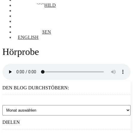
NAMENSSCHILD
FOTOS
VORRÄTE
BIBLIOTHEK
AUDIOTHEK
BRIEFTAUBEN
ENGLISH
Hörprobe
DEN BLOG DURCHSTÖBERN:
Den
Blog
durchstöbern:
DIELEN