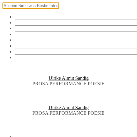
Klingel
Namensschild
Fotos
Vorräte
Bibliothek
Audiothek
Brieftauben
English
Ulrike Almut Sandig
PROSA PERFORMANCE POESIE
Ulrike Almut Sandig
PROSA PERFORMANCE POESIE
KLINGEL