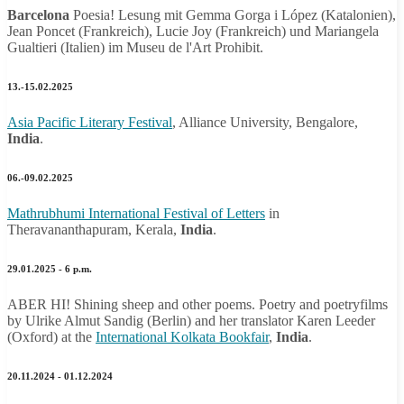
Barcelona
Poesia! Lesung mit Gemma Gorga i López (Katalonien),
Jean Poncet (Frankreich), Lucie Joy (Frankreich) und Mariangela
Gualtieri (Italien) im Museu de l'Art Prohibit.
13.-15.02.2025
Asia Pacific Literary Festival
, Alliance University, Bengalore,
India
.
06.-09.02.2025
Mathrubhumi International Festival of Letters
in
Theravananthapuram, Kerala,
India
.
29.01.2025 - 6 p.m.
ABER HI! Shining sheep and other poems. Poetry and poetryfilms
by Ulrike Almut Sandig (Berlin) and her translator Karen Leeder
(Oxford) at the
International Kolkata Bookfair
,
India
.
20.11.2024 - 01.12.2024