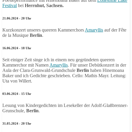
Poesieperformance mit Hinemoana Baker auf dem
Lonesome Lake
Festival
bei
Herrnhut, Sachsen.
21.06.2024 - 20 Uhr
Kurzkonzert unseres queeren Kammerchors
Amaryllis
auf der Fête
de la Musique
Berlin
.
16.06.2024 - 18 Uhr
Seit einiger Zeit singe ich in einem neu gegründeten queeren
Kammerchor mit Namen
Amaryllis
. Für unser Debütkonzert in der
Aula der Clara-Grunwald-Grundschule
Berlin
haben Hinemoana
Baker und ich Gedichte geschrieben. Cello: Mathis Mayr. Leitung:
Uta von Willert.
03.06.2024 - 15 Uhr
Lesung von Kindergedichten im Lesekeller der Adolf-Glaßbrenner-
Grunschule,
Berlin
.
31.05.2024 - 20 Uhr