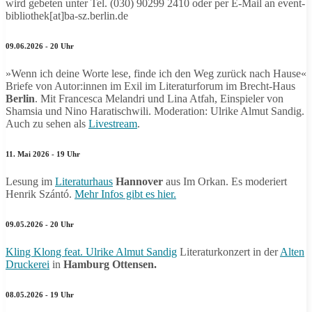
wird gebeten unter Tel. (030) 90299 2410 oder per E-Mail an event-
bibliothek[at]ba-sz.berlin.de
09.06.2026 - 20 Uhr
»Wenn ich deine Worte lese, finde ich den Weg zurück nach Hause«
Briefe von Autor:innen im Exil im Literaturforum im Brecht-Haus
Berlin
. Mit Francesca Melandri und Lina Atfah, Einspieler von
Shamsia und Nino Haratischwili. Moderation: Ulrike Almut Sandig.
Auch zu sehen als
Livestream
.
11. Mai 2026 - 19 Uhr
Lesung im
Literaturhaus
Hannover
aus Im Orkan. Es moderiert
Henrik Szántó.
Mehr Infos gibt es hier.
09.05.2026 - 20 Uhr
Kling Klong feat. Ulrike Almut Sandig
Literaturkonzert in der
Alten
Druckerei
in
Hamburg Ottensen.
08.05.2026 - 19 Uhr